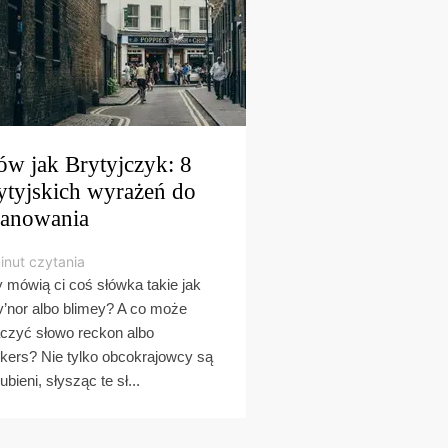
w jak Brytyjczyk: 8
ytyjskich wyrażeń do
anowania
inut czytania
 mówią ci coś słówka takie jak
’nor albo blimey? A co może
czyć słowo reckon albo
kers? Nie tylko obcokrajowcy są
ubieni, słysząc te sł...