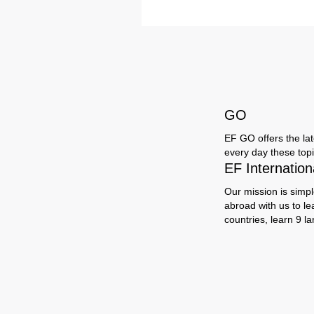
GO
EF GO offers the late
every day these topi
EF Internatio
Our mission is simpl
abroad with us to le
countries, learn 9 l