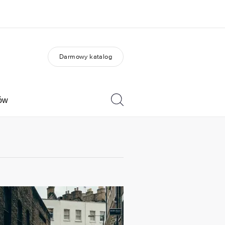
Darmowy katalog
O nas
Kariera
 jesteśmy
Dołącz do naszego
zespołu
tów