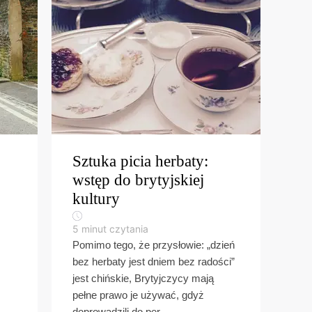
Sztuka picia herbaty:
wstęp do brytyjskiej
kultury
5
minut czytania
Pomimo tego, że przysłowie: „dzień
bez herbaty jest dniem bez radości”
jest chińskie, Brytyjczycy mają
pełne prawo je używać, gdyż
doprowadzili do per...