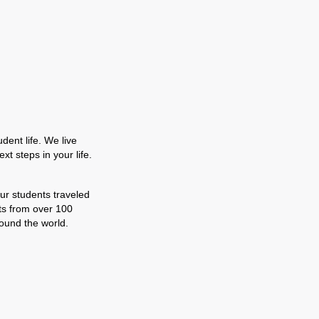
dent life. We live
t steps in your life.
our students traveled
nts from over 100
ound the world.