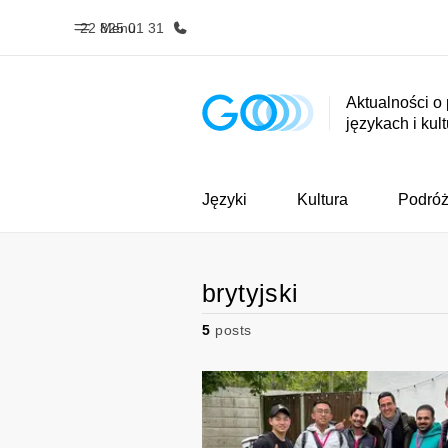
22 825 01 31
Menu
Aktualności o
językach i kul
Home
Nasze pr
Witamy w EF
Sprawdź nasz
Języki
Kultura
Podró
brytyjski
5
posts