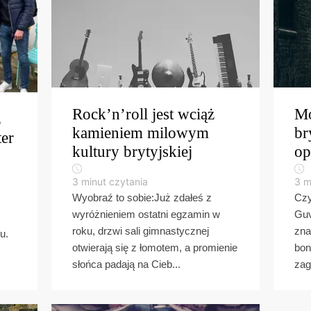
Rock’n’roll jest wciąż
Mó
z
kamieniem milowym
br
er
kultury brytyjskiej
op
3
minut czytania
3
m
Wyobraź to sobie:Już zdałeś z
Czy
wyróżnieniem ostatni egzamin w
Guv
roku, drzwi sali gimnastycznej
zna
u.
otwierają się z łomotem, a promienie
bon
słońca padają na Cieb...
zag