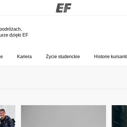
 podróżach,
turze dzięki EF
ogramy
Nasze biura
ą ofertę
Znajdź najbliższe biuro
Kim
że
Kariera
Życie studenckie
Historie kursan