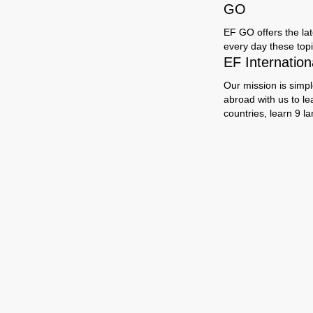
GO
EF GO offers the late
every day these topi
EF Internatio
Our mission is simpl
abroad with us to le
countries, learn 9 l