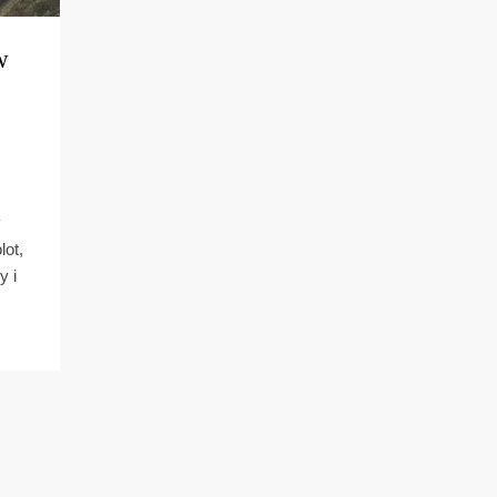
w
y
lot,
y i