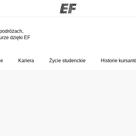
 podróżach,
turze dzięki EF
ogramy
Nasze biura
ą ofertę
Znajdź najbliższe biuro
Kim
że
Kariera
Życie studenckie
Historie kursan