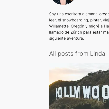
Soy una escritora alemana-orego
leer, el snowboarding, pintar, via
Willamette, Oregón y migré a Ha
llamado de Zúrich para estar má
siguiente aventura.
All posts from Linda