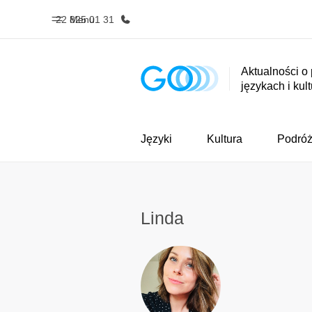
22 825 01 31
Menu
Aktualności o
językach i kul
Home
Nasze pr
Witamy w EF
Sprawdź nasz
Języki
Kultura
Podró
Linda