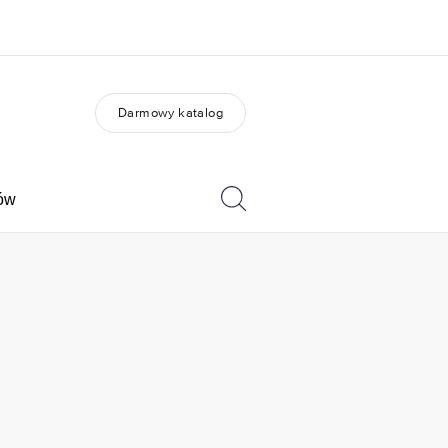
Darmowy katalog
O nas
Kariera
 jesteśmy
Dołącz do naszego
zespołu
tów