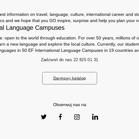
st information on travel, language, culture, international career and stu
cs and we hope that you GO inspire, surprise and help you plan your nex
nal Language Campuses
e: open to the world through education. For over 50 years, millions of 
arn a new language and explore the local culture. Currently, our stude
anguages ​​in 50 EF International Language Campuses in 19 countries ar
Zadzwoń do nas
22 825 01 31
Darmowy katalog
Obserwuj nas na