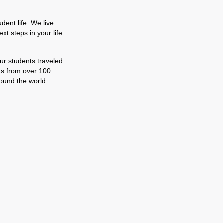
dent life. We live
t steps in your life.
our students traveled
nts from over 100
ound the world.