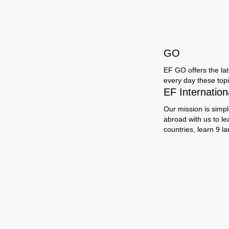
GO
EF GO offers the late
every day these topi
EF Internatio
Our mission is simpl
abroad with us to le
countries, learn 9 l