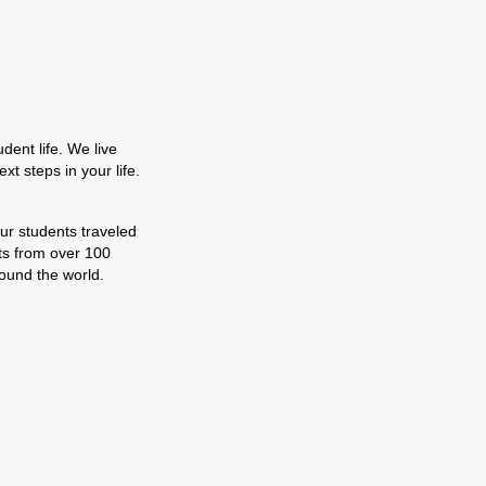
dent life. We live
t steps in your life.
our students traveled
nts from over 100
ound the world.