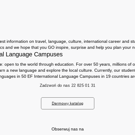
st information on travel, language, culture, international career and stu
cs and we hope that you GO inspire, surprise and help you plan your nex
nal Language Campuses
e: open to the world through education. For over 50 years, millions of 
arn a new language and explore the local culture. Currently, our stude
anguages ​​in 50 EF International Language Campuses in 19 countries ar
Zadzwoń do nas
22 825 01 31
Darmowy katalog
Obserwuj nas na