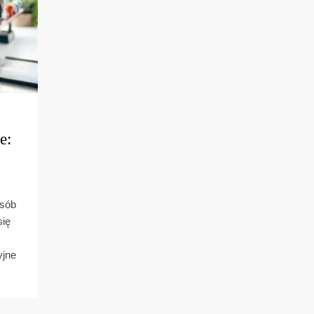
e:
osób
się
yjne