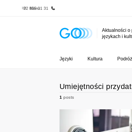
22 825 01 31
Menu
Aktualności o
językach i kul
Home
Nasze pr
Witamy w EF
Sprawdź nasz
Języki
Kultura
Podró
Umiejętności przydat
1
posts