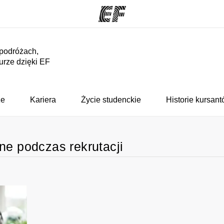
 podróżach,
turze dzięki EF
ogramy
Nasze biura
ą ofertę
Znajdź najbliższe biuro
Kim
że
Kariera
Życie studenckie
Historie kursan
ne podczas rekrutacji