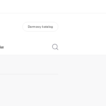
Darmowy katalog
O nas
Kariera
 jesteśmy
Dołącz do naszego
zespołu
tów