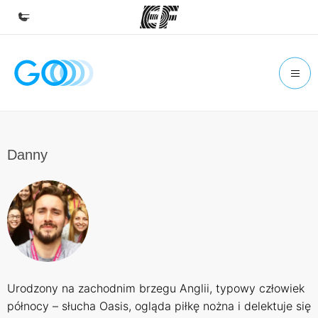
Home
Witamy w EF
Nasze programy
Sprawdź naszą ofertę
Danny
Nasze biura
Znajdź najbliższe biuro
O nas
Kim jesteśmy
Kariera
Urodzony na zachodnim brzegu Anglii, typowy człowiek
Dołącz do naszego zespołu
północy – słucha Oasis, ogląda piłkę nożna i delektuje się