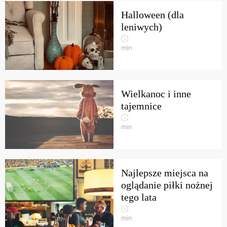
Halloween (dla
leniwych)
min
Wielkanoc i inne
tajemnice
min
Najlepsze miejsca na
oglądanie piłki nożnej
tego lata
min