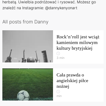
herbatą. Uwielbia podróżować i rysować. Możesz go
znaleźć na Instagramie: @dannykenyonart
All posts from Danny
Rock’n’roll jest wciąż
kamieniem milowym
kultury brytyjskiej
3
min
Cała prawda o
angielskiej piłce
nożnej
min