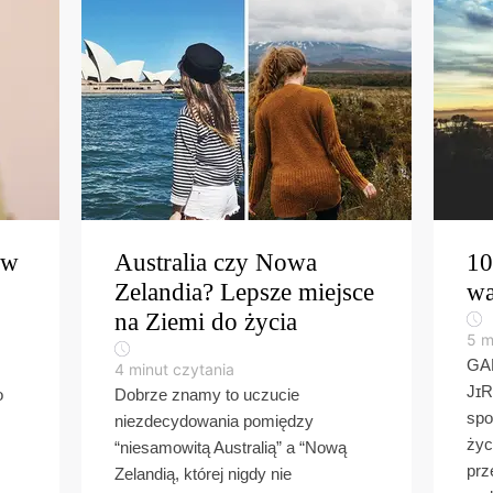
aw
Australia czy Nowa
10
Zelandia? Lepsze miejsce
wa
na Ziemi do życia
5
m
GA
4
minut czytania
JɪR
o
Dobrze znamy to uczucie
spo
niezdecydowania pomiędzy
życ
“niesamowitą Australią” a “Nową
prz
Zelandią, której nigdy nie