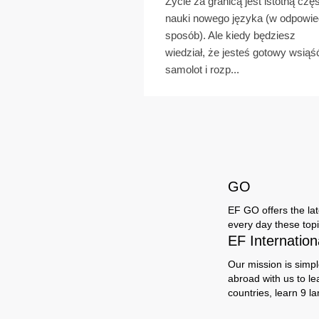
Życie za granicą jest istotną czę
nauki nowego języka (w odpowie
sposób). Ale kiedy będziesz
wiedział, że jesteś gotowy wsiąś
samolot i rozp...
GO
EF GO offers the late
every day these topi
EF Internatio
Our mission is simpl
abroad with us to le
countries, learn 9 l