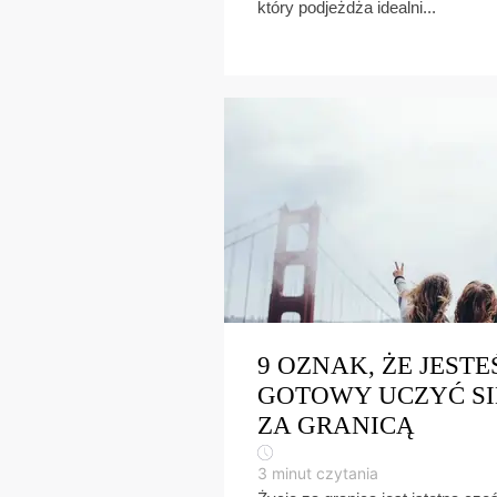
który podjeżdża idealni...
9 OZNAK, ŻE JESTE
GOTOWY UCZYĆ SI
ZA GRANICĄ
3
minut czytania