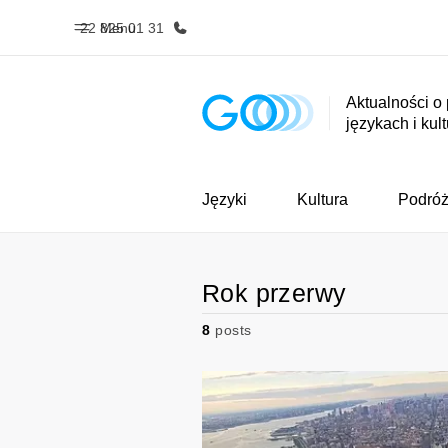
22 825 01 31
Menu
Aktualności o
językach i kul
Home
Nasze pr
Witamy w EF
Sprawdź nasz
Języki
Kultura
Podró
Rok przerwy
8
posts