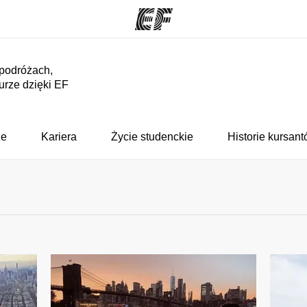
 podróżach,
turze dzięki EF
ogramy
Nasze biura
ą ofertę
Znajdź najbliższe biuro
Kim
że
Kariera
Życie studenckie
Historie kursan