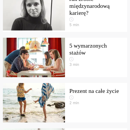
międzynarodową
karierę?
5
min
5 wymarzonych
stażów
3
min
Prezent na całe życie
2
min