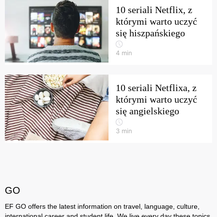
10 seriali Netflix, z
którymi warto uczyć
się hiszpańskiego
4
min
10 seriali Netflixa, z
którymi warto uczyć
się angielskiego
3
min
GO
EF GO offers the latest information on travel, language, culture,
international career and student life. We live every day these topics