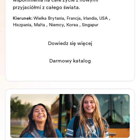
wspomnienia na całe życie z nowymi
przyjaciółmi z całego świata.
Kierunek
:
Wielka Brytania
,
Francja
,
Irlandia
,
USA
,
Hiszpania
,
Malta
,
Niemcy
,
Korea
,
Singapur
Dowiedz się więcej
Darmowy katalog