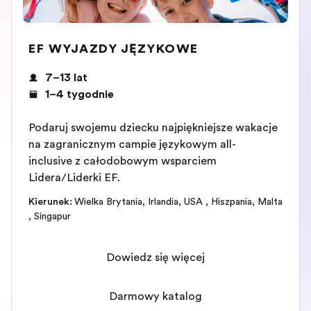
EF WYJAZDY JĘZYKOWE
7–13 lat
1–4 tygodnie
Podaruj swojemu dziecku najpiękniejsze wakacje
na zagranicznym campie językowym all-
inclusive z całodobowym wsparciem
Lidera/Liderki EF.
Kierunek
:
Wielka Brytania
,
Irlandia
,
USA
,
Hiszpania
,
Malta
,
Singapur
Dowiedz się więcej
Darmowy katalog