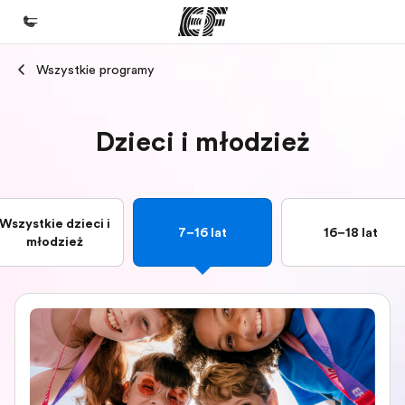
Wszystkie programy
Home
Witamy w EF
Dzieci i młodzież
Nasze programy
Sprawdź naszą ofertę
Nasze biura
Wszystkie dzieci i
7–16 lat
16–18 lat
młodzież
Znajdź najbliższe biuro
O nas
Kim jesteśmy
Kariera
Dołącz do naszego zespołu