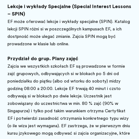
Lekcje i wykłady Specjalne (Special Interest Lessons
– SPIN)
EF może oferować lekcje i wykłady specjalne (SPIN). Katalog
lekcji SPIN różni się w poszczególnych kampusach EF, a ich
dostępność może ulegać zmianie. Zajęcia SPIN mogą być
prowadzone w klasie lub online.
Przydział do grup. Plany zajęć
Zajęcia we wszystkich szkołach EF są prowadzone w formie
zajęć grupowych, odbywających się w blokach po 5 dni od
poniedziałku do piątku (albo od wtorku do soboty) między
godziną 08:00 a 20:00. Lekcje EF trwają 40 minut i często
odbywają się w blokach po dwie lekcje. Uczestnik jest
zobowiązany do uczestnictwa w min. 80 % zajęć (90% w
Singapurze) i tylko pod takim warunkiem otrzyma Certyfikat
EF i potwierdzi zasadność otrzymania konkretnego typu wizy
(o ile wiza jest wymagana). EF zastrzega, że w pierwszym dniu
kursu językowego mogą odbywać się zajęcia organizacyjne, które