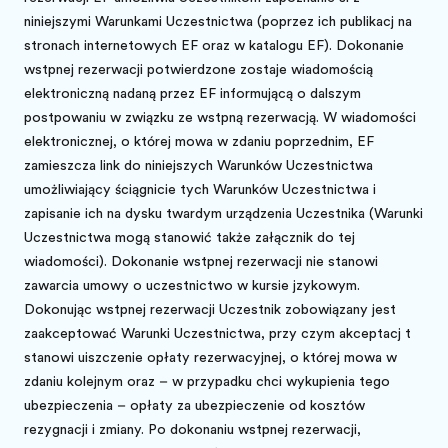
niniejszymi Warunkami Uczestnictwa (poprzez ich publikację na
stronach internetowych EF oraz w katalogu EF). Dokonanie
wstępnej rezerwacji potwierdzone zostaje wiadomością
elektroniczną nadaną przez EF informującą o dalszym
postępowaniu w związku ze wstępną rezerwacją. W wiadomości
elektronicznej, o której mowa w zdaniu poprzednim, EF
zamieszcza link do niniejszych Warunków Uczestnictwa
umożliwiający ściągnięcie tych Warunków Uczestnictwa i
zapisanie ich na dysku twardym urządzenia Uczestnika (Warunki
Uczestnictwa mogą stanowić także załącznik do tej
wiadomości). Dokonanie wstępnej rezerwacji nie stanowi
zawarcia umowy o uczestnictwo w kursie językowym.
Dokonując wstępnej rezerwacji Uczestnik zobowiązany jest
zaakceptować Warunki Uczestnictwa, przy czym akceptację tę
stanowi uiszczenie opłaty rezerwacyjnej, o której mowa w
zdaniu kolejnym oraz – w przypadku chęci wykupienia tego
ubezpieczenia – opłaty za ubezpieczenie od kosztów
rezygnacji i zmiany. Po dokonaniu wstępnej rezerwacji,