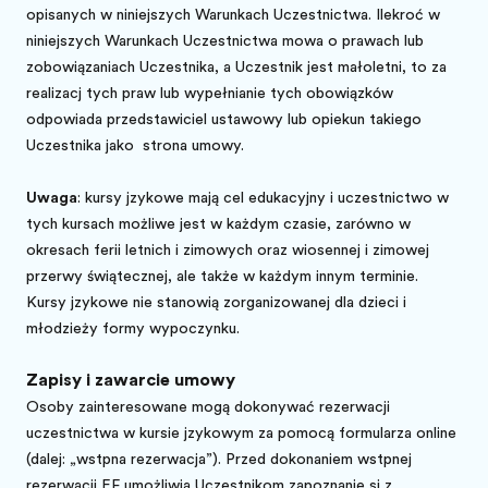
opisanych w niniejszych Warunkach Uczestnictwa. Ilekroć w
niniejszych Warunkach Uczestnictwa mowa o prawach lub
zobowiązaniach Uczestnika, a Uczestnik jest małoletni, to za
realizację tych praw lub wypełnianie tych obowiązków
odpowiada przedstawiciel ustawowy lub opiekun takiego
Uczestnika jako
strona umowy.
Uwaga
: kursy językowe mają cel edukacyjny i uczestnictwo w
tych kursach możliwe jest w każdym czasie, zarówno w
okresach ferii letnich i zimowych oraz wiosennej i zimowej
przerwy świątecznej, ale także w każdym innym terminie.
Kursy językowe nie stanowią zorganizowanej dla dzieci i
młodzieży formy wypoczynku.
Zapisy i zawarcie umowy
Osoby zainteresowane mogą dokonywać rezerwacji
uczestnictwa w kursie językowym za pomocą formularza online
(dalej: „wstępna rezerwacja”). Przed dokonaniem wstępnej
rezerwacji EF umożliwia Uczestnikom zapoznanie się z