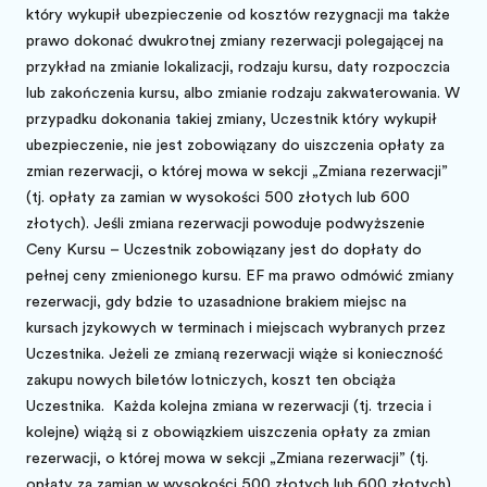
który wykupił ubezpieczenie od kosztów rezygnacji ma także
prawo dokonać dwukrotnej zmiany rezerwacji polegającej na
przykład na zmianie lokalizacji, rodzaju kursu, daty rozpoczęcia
lub zakończenia kursu, albo zmianie rodzaju zakwaterowania. W
przypadku dokonania takiej zmiany, Uczestnik który wykupił
ubezpieczenie, nie jest zobowiązany do uiszczenia opłaty za
zmianę rezerwacji, o której mowa w sekcji „Zmiana rezerwacji”
(tj. opłaty za zamianę w wysokości 500 złotych lub 600
złotych). Jeśli zmiana rezerwacji powoduje podwyższenie
Ceny Kursu – Uczestnik zobowiązany jest do dopłaty do
pełnej ceny zmienionego kursu. EF ma prawo odmówić zmiany
rezerwacji, gdy będzie to uzasadnione brakiem miejsc na
kursach językowych w terminach i miejscach wybranych przez
Uczestnika. Jeżeli ze zmianą rezerwacji wiąże się konieczność
zakupu nowych biletów lotniczych, koszt ten obciąża
Uczestnika.
Każda kolejna zmiana w rezerwacji (tj. trzecia i
kolejne) wiążą się z obowiązkiem uiszczenia opłaty za zmianę
rezerwacji, o której mowa w sekcji „Zmiana rezerwacji” (tj.
opłaty za zamianę w wysokości 500 złotych lub 600 złotych).