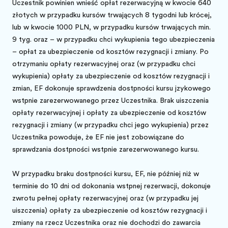
Uczestnik powinien wnieść opłatę rezerwacyjną w kwocie 640
złotych w przypadku kursów trwających 8 tygodni lub krócej,
lub w kwocie 1000 PLN, w przypadku kursów trwających min.
9 tyg. oraz – w przypadku chęci wykupienia tego ubezpieczenia
– opłatę za ubezpieczenie od kosztów rezygnacji i zmiany. Po
otrzymaniu opłaty rezerwacyjnej oraz (w przypadku chęci
wykupienia) opłaty za ubezpieczenie od kosztów rezygnacji i
zmian, EF dokonuje sprawdzenia dostępności kursu językowego
wstępnie zarezerwowanego przez Uczestnika. Brak uiszczenia
opłaty rezerwacyjnej i opłaty za ubezpieczenie od kosztów
rezygnacji i zmiany (w przypadku chęci jego wykupienia) przez
Uczestnika powoduje, że EF nie jest zobowiązane do
sprawdzania dostępności wstępnie zarezerwowanego kursu.
W przypadku braku dostępności kursu, EF, nie później niż w
terminie do 10 dni od dokonania wstępnej rezerwacji, dokonuje
zwrotu pełnej opłaty rezerwacyjnej oraz (w przypadku jej
uiszczenia) opłaty za ubezpieczenie od kosztów rezygnacji i
zmiany na rzecz Uczestnika oraz nie dochodzi do zawarcia