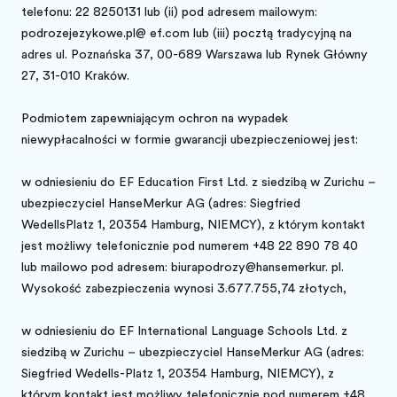
telefonu: 22 8250131 lub (ii) pod adresem mailowym:
podrozejezykowe.pl@ ef.com lub (iii) pocztą tradycyjną na
adres ul. Poznańska 37, 00-689 Warszawa lub Rynek Główny
27, 31-010 Kraków.
Podmiotem zapewniającym ochronę na wypadek
niewypłacalności w formie gwarancji ubezpieczeniowej jest:
w odniesieniu do EF Education First Ltd. z siedzibą w Zurichu –
ubezpieczyciel HanseMerkur AG (adres: Siegfried
WedellsPlatz 1, 20354 Hamburg, NIEMCY), z którym kontakt
jest możliwy telefonicznie pod numerem +48 22 890 78 40
lub mailowo pod adresem: biurapodrozy@hansemerkur. pl.
Wysokość zabezpieczenia wynosi 3.677.755,74 złotych,
w odniesieniu do EF International Language Schools Ltd. z
siedzibą w Zurichu – ubezpieczyciel HanseMerkur AG (adres:
Siegfried Wedells-Platz 1, 20354 Hamburg, NIEMCY), z
którym kontakt jest możliwy telefonicznie pod numerem +48