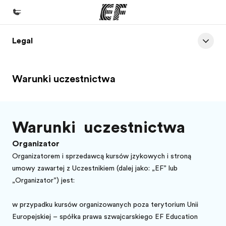
Legal
Home
Witamy w EF
Warunki uczestnictwa
Nasze programy
Sprawdź naszą ofertę
Nasze biura
Warunki uczestnictwa
Znajdź najbliższe biuro
Organizator
O nas
Organizatorem i sprzedawcą kursów językowych i stroną
umowy zawartej z Uczestnikiem (dalej jako: „EF” lub
Kim jesteśmy
„Organizator”) jest:
Kariera
w przypadku kursów organizowanych poza terytorium Unii
Dołącz do naszego zespołu
Europejskiej – spółka prawa szwajcarskiego EF Education