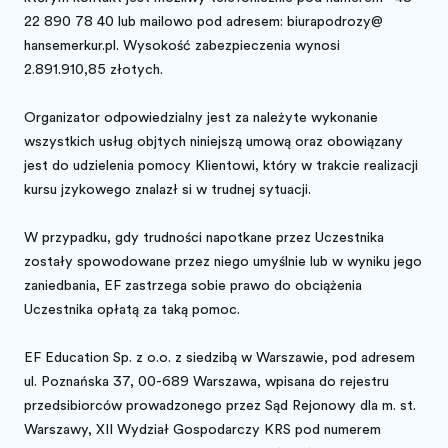
22 890 78 40 lub mailowo pod adresem: biurapodrozy@
hansemerkur.pl. Wysokość zabezpieczenia wynosi
2.891.910,85 złotych.
Organizator odpowiedzialny jest za należyte wykonanie
wszystkich usług objętych niniejszą umową oraz obowiązany
jest do udzielenia pomocy Klientowi, który w trakcie realizacji
kursu językowego znalazł się w trudnej sytuacji.
W przypadku, gdy trudności napotkane przez Uczestnika
zostały spowodowane przez niego umyślnie lub w wyniku jego
zaniedbania, EF zastrzega sobie prawo do obciążenia
Uczestnika opłatą za taką pomoc.
EF Education Sp. z o.o. z siedzibą w Warszawie, pod adresem
ul. Poznańska 37, 00-689 Warszawa, wpisana do rejestru
przedsiębiorców prowadzonego przez Sąd Rejonowy dla m. st.
Warszawy, XII Wydział Gospodarczy KRS pod numerem