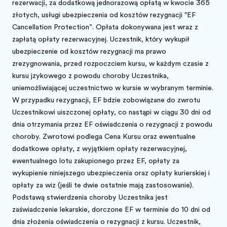
rezerwacji, za dodatkową jednorazową opłatą w kwocie 365
złotych, usługi ubezpieczenia od kosztów rezygnacji "EF
Cancellation Protection”. Opłata dokonywana jest wraz z
zapłatą opłaty rezerwacyjnej. Uczestnik, który wykupił
ubezpieczenie od kosztów rezygnacji ma prawo
zrezygnowania, przed rozpoczęciem kursu, w każdym czasie z
kursu językowego z powodu choroby Uczestnika,
uniemożliwiającej uczestnictwo w kursie w wybranym terminie.
W przypadku rezygnacji, EF będzie zobowiązane do zwrotu
Uczestnikowi uiszczonej opłaty, co nastąpi w ciągu 30 dni od
dnia otrzymania przez EF oświadczenia o rezygnacji z powodu
choroby. Zwrotowi podlega Cena Kursu oraz ewentualne
dodatkowe opłaty, z wyjątkiem opłaty rezerwacyjnej,
ewentualnego lotu zakupionego przez EF, opłaty za
wykupienie niniejszego ubezpieczenia oraz opłaty kurierskiej i
opłaty za wizę (jeśli te dwie ostatnie mają zastosowanie).
Podstawą stwierdzenia choroby Uczestnika jest
zaświadczenie lekarskie, doręczone EF w terminie do 10 dni od
dnia złożenia oświadczenia o rezygnacji z kursu. Uczestnik,