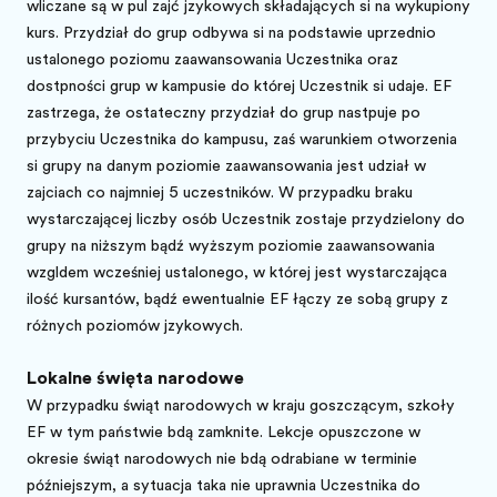
wliczane są w pulę zajęć językowych składających się na wykupiony
kurs. Przydział do grup odbywa się na podstawie uprzednio
ustalonego poziomu zaawansowania Uczestnika oraz
dostępności grup w kampusie do której Uczestnik się udaje. EF
zastrzega, że ostateczny przydział do grup następuje po
przybyciu Uczestnika do kampusu, zaś warunkiem otworzenia
się grupy na danym poziomie zaawansowania jest udział w
zajęciach co najmniej 5 uczestników. W przypadku braku
wystarczającej liczby osób Uczestnik zostaje przydzielony do
grupy na niższym bądź wyższym poziomie zaawansowania
względem wcześniej ustalonego, w której jest wystarczająca
ilość kursantów, bądź ewentualnie EF łączy ze sobą grupy z
różnych poziomów językowych.
Lokalne święta narodowe
W przypadku świąt narodowych w kraju goszczącym, szkoły
EF w tym państwie będą zamknięte. Lekcje opuszczone w
okresie świąt narodowych nie będą odrabiane w terminie
późniejszym, a sytuacja taka nie uprawnia Uczestnika do