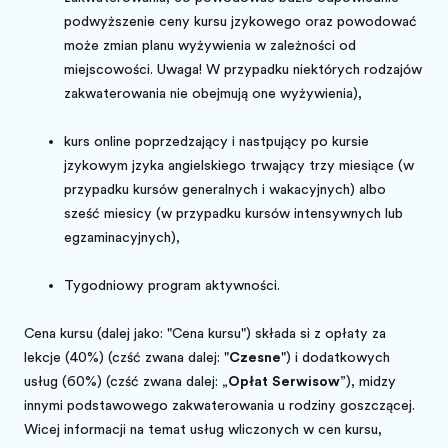
podwyższenie ceny kursu językowego oraz powodować
może zmianę planu wyżywienia w zależności od
miejscowości. Uwaga! W przypadku niektórych rodzajów
zakwaterowania nie obejmują one wyżywienia),
kurs online poprzedzający i następujący po kursie
językowym języka angielskiego trwający trzy miesiące (w
przypadku kursów generalnych i wakacyjnych) albo
sześć miesięcy (w przypadku kursów intensywnych lub
egzaminacyjnych),
Tygodniowy program aktywności.
Cena kursu (dalej jako: "Cena kursu") składa się z opłaty za
lekcje (40%) (część zwana dalej: "
Czesne
") i dodatkowych
usług (60%) (część zwana dalej: „
Opłatą
Serwisową
”), między
innymi podstawowego zakwaterowania u rodziny goszczącej.
Więcej informacji na temat usług wliczonych w cenę kursu,