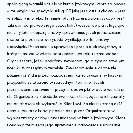
spełniającą warunki udziału w kursie językowym (która to osoba
– ze względu na specyfikę usługi EF jaką jest kurs językowy – jest
w zbliżonym wieku, tej samej płci i której poziom językowy jest
taki sam co pierwotnego uczestnika) wszystkie przysługujące
mu z tytułu niniejszej umowy uprawnienia, jeżeli jednocześnie
osoba ta przejmuje wszystkie wynikające z tej umowy
obowiązki. Przeniesienie uprawnień i przejęcie obowiązków, o
których mowa w zdaniu poprzednim, jest skuteczne wobec
Organizatora, jeżeli podróżny zawiadomi go o tym na trwałym
nośniku w rozsądnym terminie. Zawiadomienie złożone nie
później niż 7 dni przed rozpoczęciem kursu uważa się w każdym
przypadku za złożone w rozsądnym terminie. Jeżeli
przeniesienie uprawnień i przejęcie obowiązków będzie wiązać się
dla Organizatora z dodatkowymi kosztami, żądając ich zapłaty
ma on obowiązek wykazać je Klientowi. Za nieuiszczoną część
ceny kursu oraz koszty poniesione przez Organizatora w
wyniku zmiany osoby uczestniczącej w kursie językowym Klient
i osoba przejmująca jego uprawnienia odpowiadają solidarnie.