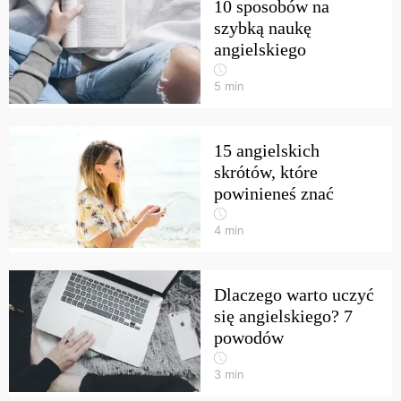
10 sposobów na
szybką naukę
angielskiego
5
min
15 angielskich
skrótów, które
powinieneś znać
4
min
Dlaczego warto uczyć
się angielskiego? 7
powodów
3
min