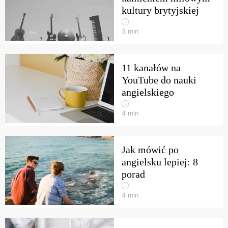
kultury brytyjskiej
3
min
11 kanałów na
YouTube do nauki
angielskiego
4
min
Jak mówić po
angielsku lepiej: 8
porad
4
min