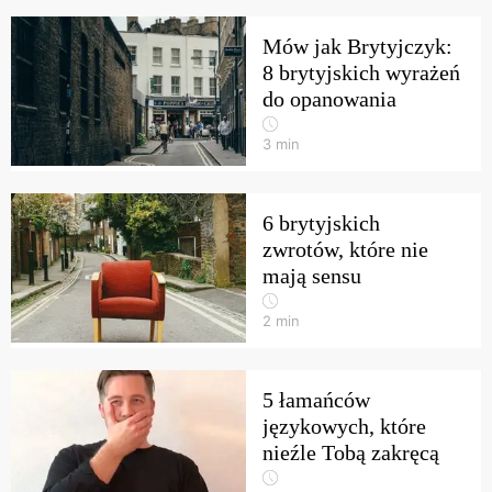
Mów jak Brytyjczyk:
8 brytyjskich wyrażeń
do opanowania
3
min
6 brytyjskich
zwrotów, które nie
mają sensu
2
min
5 łamańców
językowych, które
nieźle Tobą zakręcą