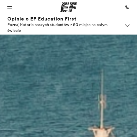
Opinie o EF Education First
Poznaj historie naszych studentów z 50 miejsc na całym
świecie
Home
Nasze
Nasze
O nas
Kariera
programy
biura
Witamy w
Kim
Dołącz do
EF
jesteśmy
naszego
Sprawdź
Znajdź
zespołu
naszą ofertę
najbliższe
biuro