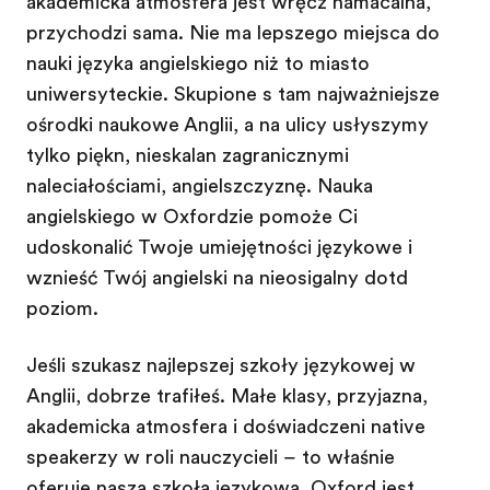
akademicka atmosfera jest wręcz namacalna,
przychodzi sama. Nie ma lepszego miejsca do
nauki języka angielskiego niż to miasto
uniwersyteckie. Skupione są tam najważniejsze
ośrodki naukowe Anglii, a na ulicy usłyszymy
tylko piękną, nieskalaną zagranicznymi
naleciałościami, angielszczyznę. Nauka
angielskiego w Oxfordzie pomoże Ci
udoskonalić Twoje umiejętności językowe i
wznieść Twój angielski na nieosiągalny dotąd
poziom.
Jeśli szukasz najlepszej szkoły językowej w
Anglii, dobrze trafiłeś. Małe klasy, przyjazna,
akademicka atmosfera i doświadczeni native
speakerzy w roli nauczycieli – to właśnie
oferuje nasza szkoła językowa. Oxford jest