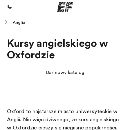
Anglia
Home
Witamy w EF
Kursy angielskiego w
Nasze programy
Oxfordzie
Sprawdź naszą ofertę
Nasze biura
Darmowy katalog
Znajdź najbliższe biuro
O nas
Kim jesteśmy
Szkoła EF
Szkoła EF
Kariera
Oxford to najstarsze miasto uniwersyteckie w
Anglii. Nic więc dziwnego, ze kurs angielskiego
Dołącz do naszego zespołu
w Oxfordzie cieszy się niegasnącą popularnością.