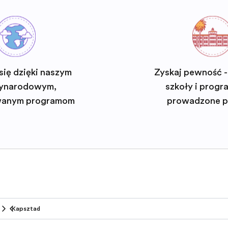
się dzięki naszym
Zyskaj pewność -
ynarodowym,
szkoły i progra
wanym programom
prowadzone p
Kapsztad