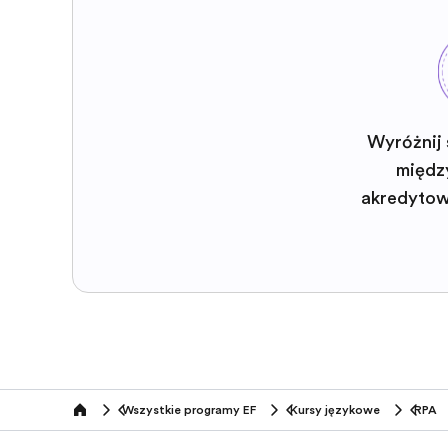
Wyróżnij 
międz
akredyto
Wszystkie programy EF
Kursy językowe
RPA
home