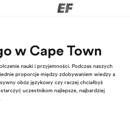
ogramy
Nasze biura
ego w Cape Town
ą ofertę
Znajdź najbliższe biuro
Kim
ołączenie nauki i przyjemności. Podczas naszych
ednie proporcje między zdobywaniem wiedzy a
sywny obóz językowy czy raczej chciałbyś
starczyć uczestnikom najlepsze, najbardziej
.