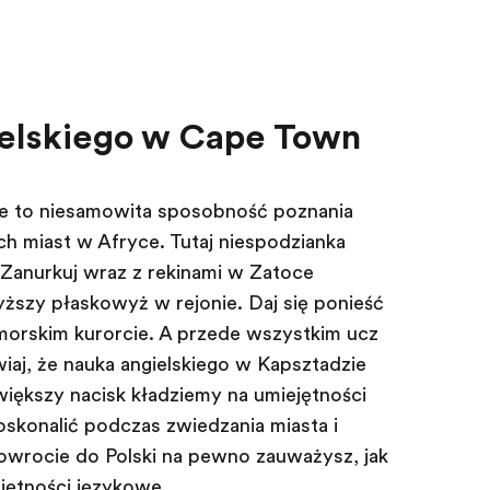
ielskiego w Cape Town
ie to niesamowita sposobność poznania
ych miast w Afryce. Tutaj niespodzianka
 Zanurkuj wraz z rekinami w Zatoce
yższy płaskowyż w rejonie. Daj się ponieść
morskim kurorcie. A przede wszystkim ucz
iają, że nauka angielskiego w Kapsztadzie
większy nacisk kładziemy na umiejętności
oskonalić podczas zwiedzania miasta i
wrocie do Polski na pewno zauważysz, jak
jętności językowe.