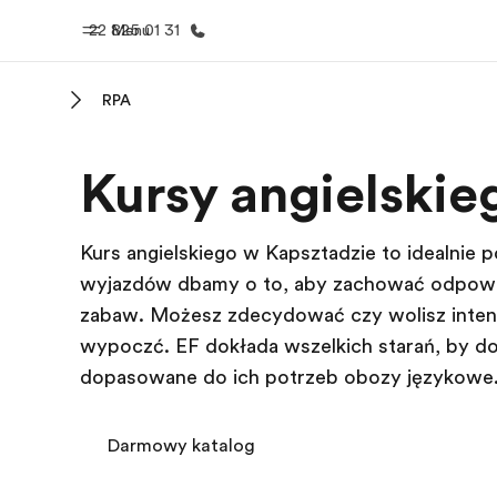
22 825 01 31
Menu
RPA
Home
Nasze pr
Kursy angielski
Witamy w EF
Sprawdź nasz
Kurs angielskiego w Kapsztadzie to idealnie p
wyjazdów dbamy o to, aby zachować odpowi
zabawą. Możesz zdecydować czy wolisz inten
wypocząć. EF dokłada wszelkich starań, by do
dopasowane do ich potrzeb obozy językowe
Darmowy katalog