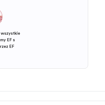
 wszystkie
my EF są
rzez EF