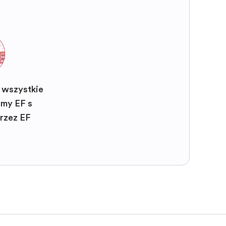
 wszystkie
my EF są
rzez EF