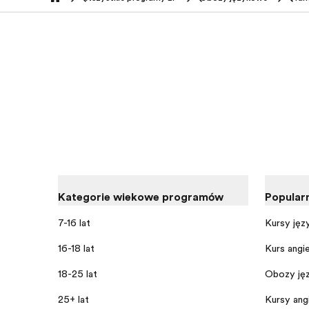
home
Kategorie wiekowe programów
Popular
7-16 lat
Kursy jęz
16-18 lat
Kurs angi
18-25 lat
Obozy jęz
25+ lat
Kursy angi