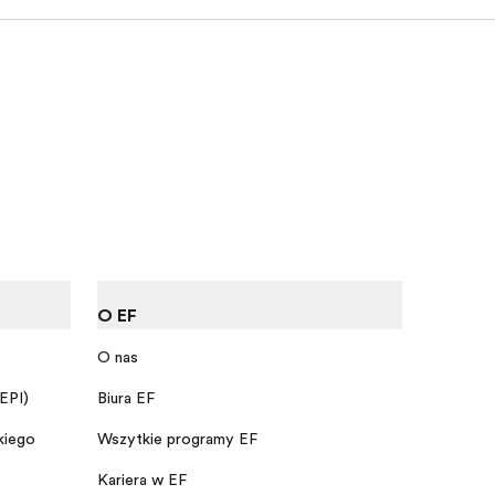
O EF
O nas
 EPI)
Biura EF
kiego
Wszytkie programy EF
Kariera w EF