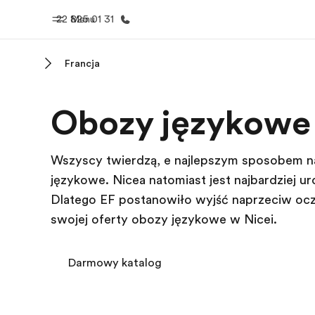
22 825 01 31
Menu
Francja
Home
Nasze pr
Obozy językowe 
Witamy w EF
Sprawdź nasz
Wszyscy twierdzą, że najlepszym sposobem n
językowe. Nicea natomiast jest najbardziej u
Dlatego EF postanowiło wyjść naprzeciw oc
swojej oferty obozy językowe w Nicei.
Darmowy katalog