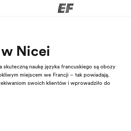
ogramy
Nasze biura
w Nicei
ą ofertę
Znajdź najbliższe biuro
Kim
a skuteczną naukę języka francuskiego są obozy
rokliwym miejscem we Francji – tak powiadają.
zekiwaniom swoich klientów i wprowadziło do