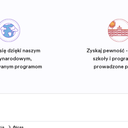
się dzięki naszym
Zyskaj pewność -
ynarodowym,
szkoły i progra
wanym programom
prowadzone p
cja
Nicea