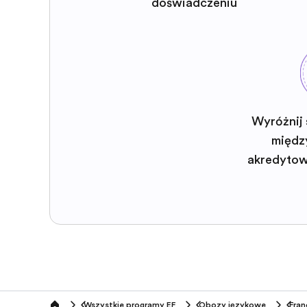
doświadczeniu
Wyróżnij 
międz
akredyto
Wszystkie programy EF
Obozy językowe
Fran