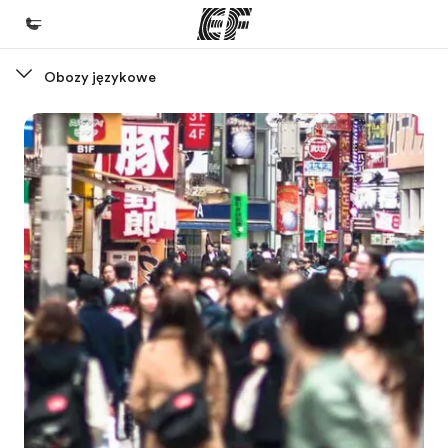
Obozy językowe
Home
Witamy w EF
Nasze programy
Sprawdź naszą ofertę
Nasze biura
Znajdź najbliższe biuro
O nas
Kim jesteśmy
Kariera
Dołącz do naszego zespołu