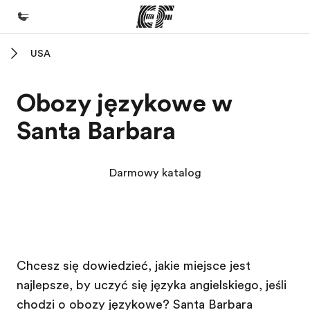
USA
Home
Witamy w EF
Obozy językowe w
Nasze programy
Santa Barbara
Sprawdź naszą ofertę
Nasze biura
Darmowy katalog
Znajdź najbliższe biuro
O nas
Kim jesteśmy
Szkoła EF
Szkoła EF
Kariera
Chcesz się dowiedzieć, jakie miejsce jest
najlepsze, by uczyć się języka angielskiego, jeśli
Dołącz do naszego zespołu
chodzi o obozy językowe? Santa Barbara