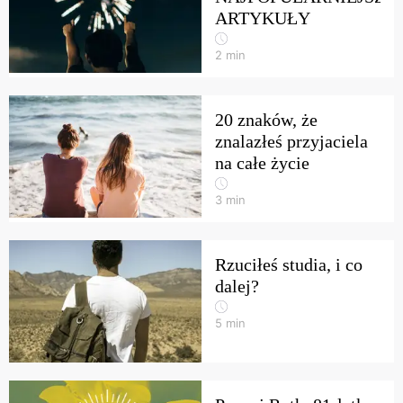
ARTYKUŁY
2
min
20 znaków, że
znalazłeś przyjaciela
na całe życie
3
min
Rzuciłeś studia, i co
dalej?
5
min