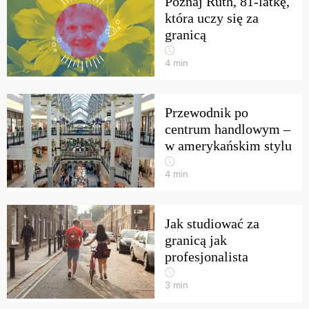
Poznaj Ruth, 81-latkę,
która uczy się za
granicą
4
min
Przewodnik po
centrum handlowym –
w amerykańskim stylu
4
min
Jak studiować za
granicą jak
profesjonalista
3
min