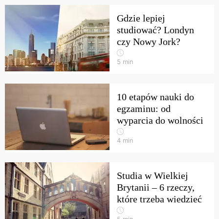
Gdzie lepiej
studiować? Londyn
czy Nowy Jork?
5
min
10 etapów nauki do
egzaminu: od
wyparcia do wolności
4
min
Studia w Wielkiej
Brytanii – 6 rzeczy,
które trzeba wiedzieć