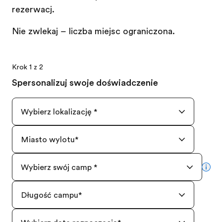
rezerwację.
Nie zwlekaj – liczba miejsc ograniczona.
Krok 1 z 2
Spersonalizuj swoje doświadczenie
Wybierz lokalizację
*
Miasto wylotu
*
Wybierz swój camp
*
mor
Długość campu
*