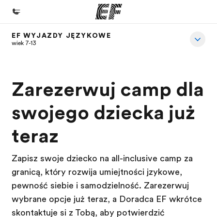
EF WYJAZDY JĘZYKOWE
Home
wiek 7-13
Witamy w EF
Nasze programy
Zarezerwuj camp dla
Sprawdź naszą ofertę
swojego dziecka już
Nasze biura
teraz
Znajdź najbliższe biuro
O nas
Zapisz swoje dziecko na all-inclusive camp za
Kim jesteśmy
granicą, który rozwija umiejętności językowe,
pewność siebie i samodzielność. Zarezerwuj
Kariera
wybrane opcje już teraz, a Doradca EF wkrótce
Dołącz do naszego zespołu
skontaktuje się z Tobą, aby potwierdzić