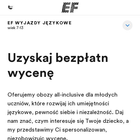
EF WYJAZDY JĘZYKOWE
Home
wiek 7-13
Witamy w EF
Nasze programy
Uzyskaj bezpłatną
Sprawdź naszą ofertę
wycenę
Nasze biura
Znajdź najbliższe biuro
Oferujemy obozy all-inclusive dla młodych
O nas
uczniów, które rozwijają ich umiejętności
Kim jesteśmy
językowe, pewność siebie i niezależność. Daj
Kariera
nam znać, czym interesuje się Twoje dziecko, a
my przedstawimy Ci spersonalizowaną,
Dołącz do naszego zespołu
niezobowiązującą wycenę.