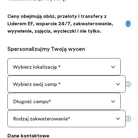
Ceny obejmują obóz, przeloty i transfery z
Liderem EF, wsparcie 24/7, zakwaterowanie,
wyżywienie, zajęcia, wycieczki i nie tylko.
Spersonalizujmy Twoją wycenę
Wybierz lokalizację
*
Wybierz swój camp
*
mor
Długość campu
*
Rodzaj zakwaterowania
*
mor
Dane kontaktowe