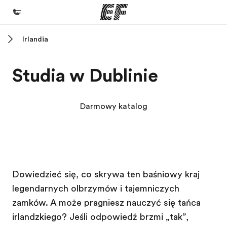
Irlandia
Home
Witamy w EF
Studia w Dublinie
Nasze programy
Sprawdź naszą ofertę
Darmowy katalog
Nasze biura
Znajdź najbliższe biuro
O nas
Szkoła EF
Szkoła EF
Szkoła EF
Szkoła EF
Dowiedzieć się, co skrywa ten baśniowy kraj
Kim jesteśmy
legendarnych olbrzymów i tajemniczych
Kariera
zamków. A może pragniesz nauczyć się tańca
Dołącz do naszego zespołu
irlandzkiego? Jeśli odpowiedź brzmi „tak”,