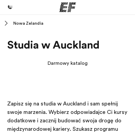
Nowa Zelandia
Home
Witamy w EF
Studia w Auckland
Nasze programy
Sprawdź naszą ofertę
Darmowy katalog
Nasze biura
Znajdź najbliższe biuro
O nas
Szkoła EF
Szkoła EF
Szkoła EF
Szkoła EF
Zapisz się na studia w Auckland i sam spełnij
Kim jesteśmy
swoje marzenia. Wybierz odpowiadające Ci kursy
Kariera
dodatkowe i zacznij budować swoja drogę do
Dołącz do naszego zespołu
międzynarodowej kariery. Szukasz programu