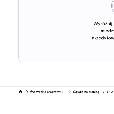
Wyróżnij 
międz
akredyto
Wszystkie programy EF
Studia za granicą
RPA
home