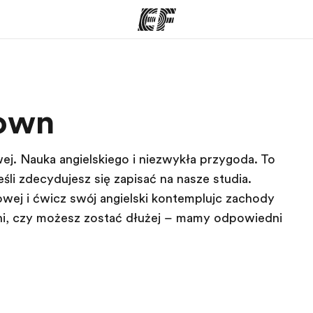
ogramy
Nasze biura
Town
ą ofertę
Znajdź najbliższe biuro
Kim
ej. Nauka angielskiego i niezwykła przygoda. To
li zdecydujesz się zapisać na nasze studia.
łowej i ćwicz swój angielski kontemplując zachody
odni, czy możesz zostać dłużej – mamy odpowiedni