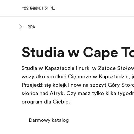
22 825 01 31
Menu
RPA
Home
Nasze pr
Studia w Cape 
Witamy w EF
Sprawdź nasz
Studia w Kapsztadzie i nurki w Zatoce Stołow
wszystko spotkać Cię może w Kapsztadzie, jeś
Przejedź się kolejką linową na szczyt Góry Sto
słońca nad Afryką. Czy masz tylko kilka tyg
program dla Ciebie.
Darmowy katalog