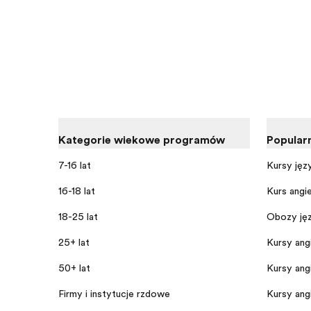
Kategorie wiekowe programów
Popular
7-16 lat
Kursy jęz
16-18 lat
Kurs angi
18-25 lat
Obozy jęz
25+ lat
Kursy angi
50+ lat
Kursy angi
Firmy i instytucje rządowe
Kursy ang