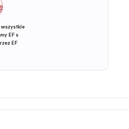
 wszystkie
my EF są
rzez EF