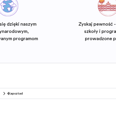
się dzięki naszym
Zyskaj pewność -
ynarodowym,
szkoły i progra
wanym programom
prowadzone p
Kapsztad