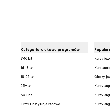
Kategorie wiekowe programów
Popular
7-16 lat
Kursy jęz
16-18 lat
Kurs angi
18-25 lat
Obozy jęz
25+ lat
Kursy angi
50+ lat
Kursy angi
Firmy i instytucje rządowe
Kursy ang