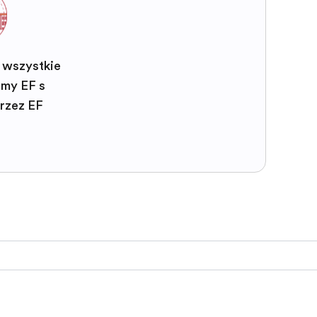
 wszystkie
my EF są
rzez EF