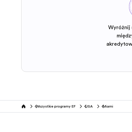
Wyróżnij 
międz
akredyto
Wszystkie programy EF
USA
Miami
home