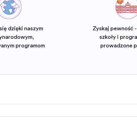
się dzięki naszym
Zyskaj pewność -
ynarodowym,
szkoły i progra
wanym programom
prowadzone p