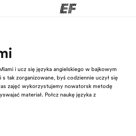
ogramy
Nasze biura
mi
ą ofertę
Znajdź najbliższe biuro
Kim
iami i ucz się języka angielskiego w bajkowym
są tak zorganizowane, byś codziennie uczył się
czas zajęć wykorzystujemy nowatorską metodę
yswajać materiał. Połącz naukę języka z