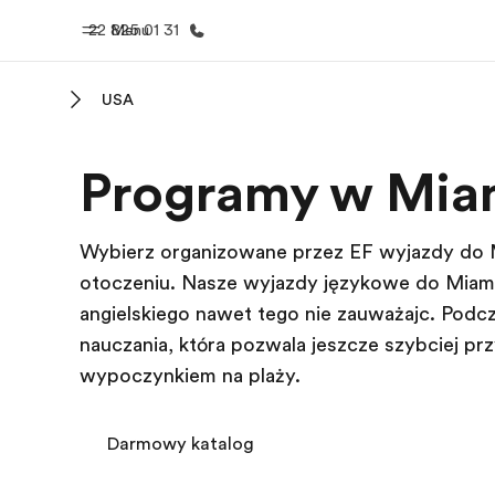
22 825 01 31
Menu
USA
Home
Nasze pr
Programy w Mia
Witamy w EF
Sprawdź nasz
Wybierz organizowane przez EF wyjazdy do M
otoczeniu. Nasze wyjazdy językowe do Miami 
angielskiego nawet tego nie zauważając. Pod
nauczania, która pozwala jeszcze szybciej prz
wypoczynkiem na plaży.
Darmowy katalog