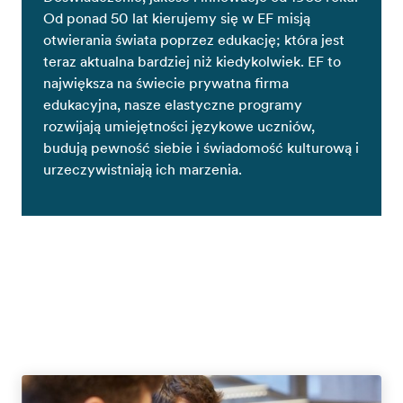
Od ponad 50 lat kierujemy się w EF misją
otwierania świata poprzez edukację; która jest
teraz aktualna bardziej niż kiedykolwiek. EF to
największa na świecie prywatna firma
edukacyjna, nasze elastyczne programy
rozwijają umiejętności językowe uczniów,
budują pewność siebie i świadomość kulturową i
urzeczywistniają ich marzenia.