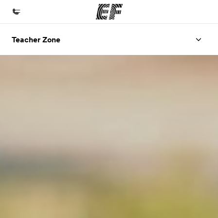
Teacher Zone
Home
Witamy w EF
Nasze programy
Sprawdź naszą ofertę
Nasze biura
Znajdź najbliższe biuro
O nas
Kim jesteśmy
Kariera
Dołącz do naszego zespołu