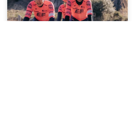
EF Pro Cycling
W 2018 EF wkroczył w świat profesjonalnego
kolarstwa, przejmując drużynę UCI WorldTour -
zrzeszającą 30 kolarzy EF reprezentujących 15
narodowości. W 2022, poza drużyną mężczyzn, EF
zostanie sponsorem głównym najdłużej działającej
zawodowej drużyny kolarskiej kobiet w Ameryce
Północnej. Nasza kobieca drużyna będzie nosiła nazwę
EF Education-TIBCO-SVB. Co dla nas najistotniejsze,
działamy na rzecz ustanawiania standartów
wynagrodzeń kobiecej strony sportu, opłacając każdą z