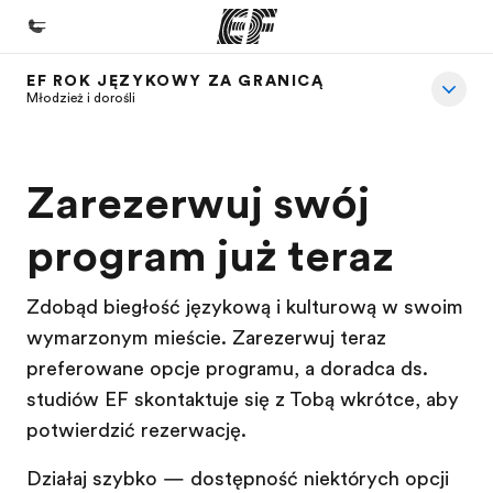
EF ROK JĘZYKOWY ZA GRANICĄ
Home
Młodzież i dorośli
Witamy w EF
Nasze programy
Zarezerwuj swój
Sprawdź naszą ofertę
program już teraz
Nasze biura
Znajdź najbliższe biuro
Zdobądź biegłość językową i kulturową w swoim
wymarzonym mieście. Zarezerwuj teraz
O nas
preferowane opcje programu, a doradca ds.
Kim jesteśmy
studiów EF skontaktuje się z Tobą wkrótce, aby
Kariera
potwierdzić rezerwację.
Dołącz do naszego zespołu
Działaj szybko — dostępność niektórych opcji