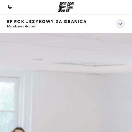
EF ROK JĘZYKOWY ZA GRANICĄ
Home
Młodzież i dorośli
Witamy w EF
Nasze programy
Sprawdź naszą ofertę
Nasze biura
Znajdź najbliższe biuro
O nas
Kim jesteśmy
Kariera
Dołącz do naszego zespołu