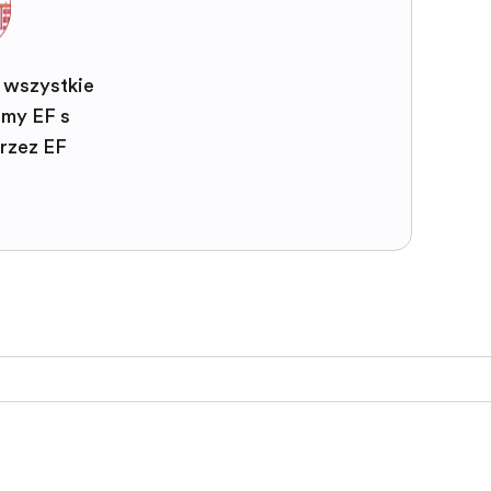
 wszystkie
my EF są
rzez EF