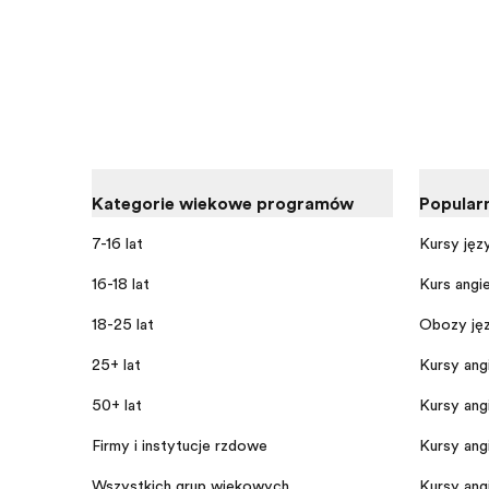
Kategorie wiekowe programów
Popular
7-16 lat
Kursy jęz
16-18 lat
Kurs angi
18-25 lat
Obozy jęz
25+ lat
Kursy angi
50+ lat
Kursy angi
Firmy i instytucje rządowe
Kursy ang
Wszystkich grup wiekowych
Kursy ang