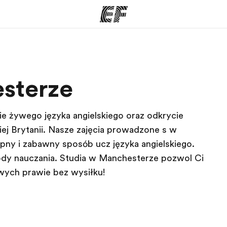
ogramy
Nasze biura
sterze
ą ofertę
Znajdź najbliższe biuro
Kim
e żywego języka angielskiego oraz odkrycie
ej Brytanii. Nasze zajęcia prowadzone są w
pny i zabawny sposób uczą języka angielskiego.
dy nauczania. Studia w Manchesterze pozwolą Ci
wych prawie bez wysiłku!