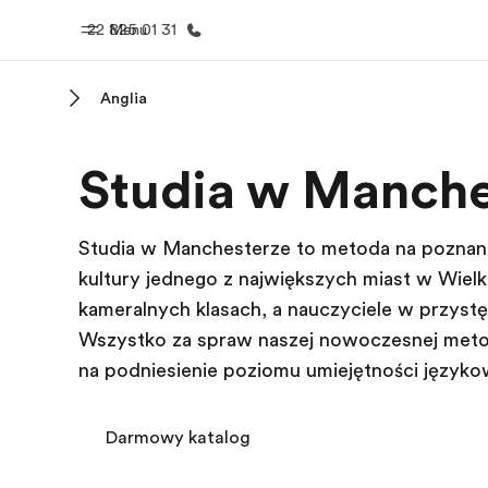
22 825 01 31
Menu
Anglia
Home
Nasze pr
Studia w Manche
Witamy w EF
Sprawdź nasz
Studia w Manchesterze to metoda na poznani
kultury jednego z największych miast w Wielki
kameralnych klasach, a nauczyciele w przystę
Wszystko za sprawą naszej nowoczesnej meto
na podniesienie poziomu umiejętności języko
Darmowy katalog