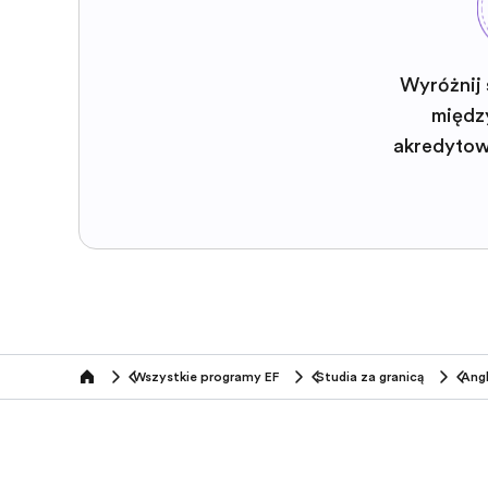
Wyróżnij 
międz
akredyto
Wszystkie programy EF
Studia za granicą
Angl
home