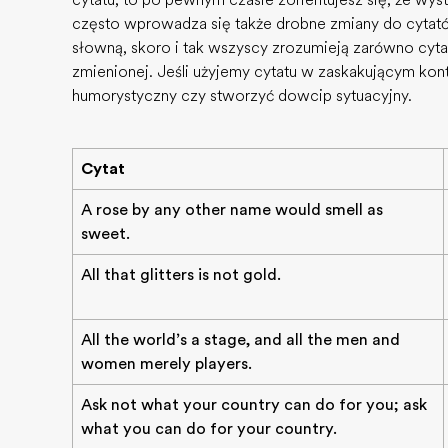
cytatu, to po pewnym czasie zorientujesz się, że wy
często wprowadza się także drobne zmiany do cytató
słowną, skoro i tak wszyscy zrozumieją zarówno cytat 
zmienionej. Jeśli użyjemy cytatu w zaskakującym ko
humorystyczny czy stworzyć dowcip sytuacyjny.
Cytat
A rose by any other name would smell as
sweet.
All that glitters is not gold.
All the world’s a stage, and all the men and
women merely players.
Ask not what your country can do for you; ask
what you can do for your country.