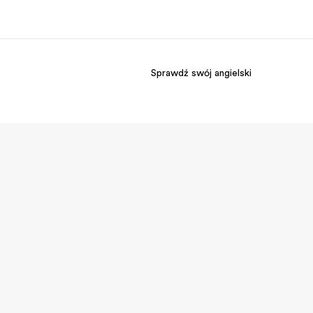
Sprawdź swój angielski
O nas
Kariera
 jesteśmy
Dołącz do naszego
zespołu