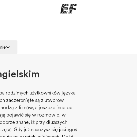
ogramy
Nasze biura
nie
ą ofertę
Znajdź najbliższe biuro
Kim
ngielskim
iczba rodzimych użytkowników języka
ich zaczerpnięte są z utworów
ochodzą z filmów, a jeszcze inne od
ogą pojawić się w rozmowie, w
 dobrze znane, iż przy dłuższych
 część. Gdy już nauczysz się jakiegoś