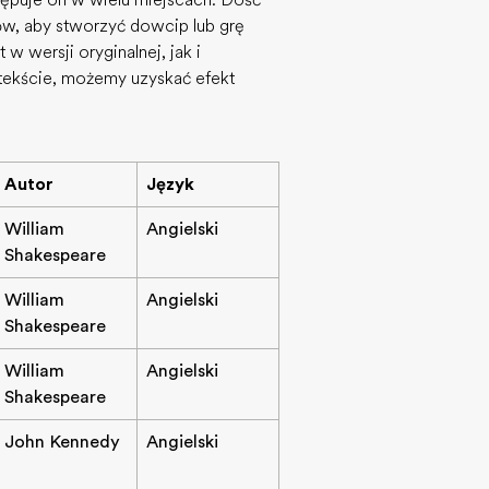
stępuje on w wielu miejscach. Dość
w, aby stworzyć dowcip lub grę
w wersji oryginalnej, jak i
ntekście, możemy uzyskać efekt
Autor
Język
William
Angielski
Shakespeare
William
Angielski
Shakespeare
William
Angielski
Shakespeare
John Kennedy
Angielski