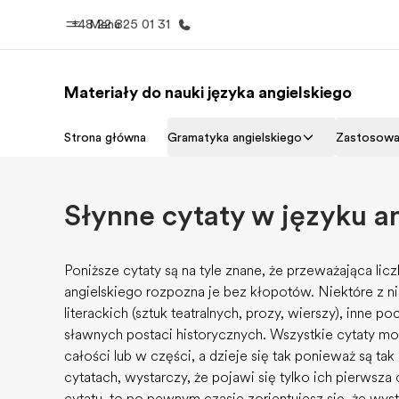
+48 22 825 01 31
Menu
Materiały do nauki języka angielskiego
Home
Nasze pr
Strona główna
Gramatyka angielskiego
Zastosowa
Witamy w EF
Sprawdź nasz
Słynne cytaty w języku a
Poniższe cytaty są na tyle znane, że przeważająca l
angielskiego rozpozna je bez kłopotów. Niektóre z n
literackich (sztuk teatralnych, prozy, wierszy), inne p
sławnych postaci historycznych. Wszystkie cytaty m
całości lub w części, a dzieje się tak ponieważ są tak
cytatach, wystarczy, że pojawi się tylko ich pierwsza