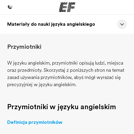
Materiały do nauki języka angielskiego
Home
Witamy w EF
Przymiotniki
Nasze programy
Sprawdź naszą ofertę
W języku angielskim, przymiotniki opisują ludzi, miejsca
oraz przedmioty. Skorzystaj z poniższych stron na temat
Nasze biura
zasad używania przymiotników, abyś mógł wyrażać się
Znajdź najbliższe biuro
precyzyjniej w języku angielskim.
O nas
Kim jesteśmy
Przymiotniki w języku angielskim
Kariera
Definicja przymiotników
Dołącz do naszego zespołu