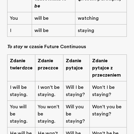
be
You
will be
watching
I
will be
staying
To stay
w czasie Future Continuous
Zdanie
Zdanie
Zdanie
Zdanie
twierdzące
przeczące
pytające
pytające z
przeczeniem
I will be
I won't be
Will I be
Won't I be
staying.
staying.
staying?
staying?
You will
You won't
Will you
Won't you be
be
be
be
staying?
staying.
staying.
staying?
He will be
He won't
Will he
Won't he be