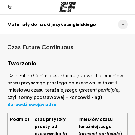
Materiały do nauki języka angielskiego
Home
Witamy w EF
Czas Future Continuous
Nasze programy
Sprawdź naszą ofertę
Tworzenie
Nasze biura
Czas Future Continuous składa się z dwóch elementów:
Znajdź najbliższe biuro
czasu przyszłego prostego od czasownika
to be
+
imiesłowu czasu teraźniejszego (
present participle
,
O nas
czyli formy podstawowej + końcówki -ing)
Kim jesteśmy
Sprawdź swoją wiedzę
Kariera
Podmiot
czas przyszły
imiesłów czasu
Dołącz do naszego zespołu
prosty od
teraźniejszego
czasownika
to
(
present participle
)