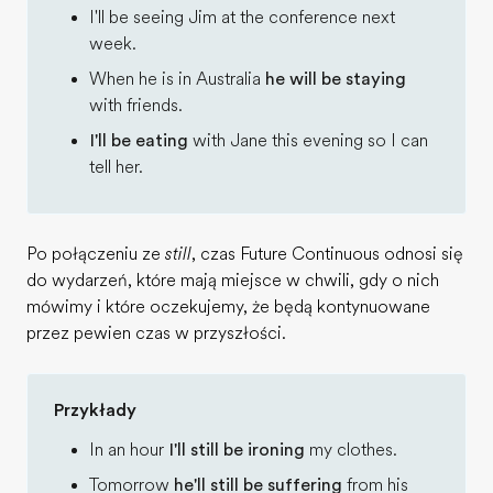
I'll be seeing Jim at the conference next
week.
When he is in Australia
he will be staying
with friends.
I'll be eating
with Jane this evening so I can
tell her.
Po połączeniu ze
still
, czas Future Continuous odnosi się
do wydarzeń, które mają miejsce w chwili, gdy o nich
mówimy i które oczekujemy, że będą kontynuowane
przez pewien czas w przyszłości.
Przykłady
In an hour
I'll still be ironing
my clothes.
Tomorrow
he'll still be suffering
from his