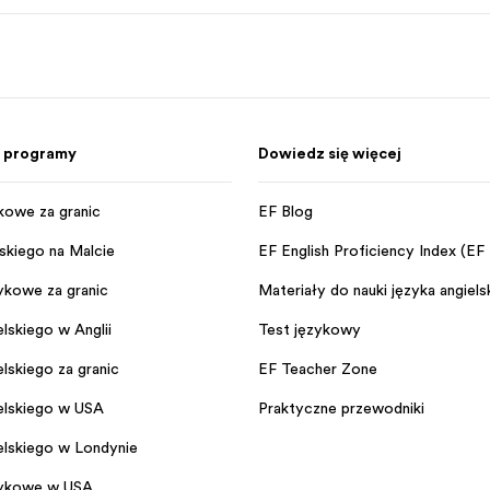
 programy
Dowiedz się więcej
kowe za granicą
EF Blog
lskiego na Malcie
EF English Proficiency Index (EF
kowe za granicą
Materiały do nauki języka angiels
elskiego w Anglii
Test językowy
lskiego za granicą
EF Teacher Zone
elskiego w USA
Praktyczne przewodniki
elskiego w Londynie
ykowe w USA