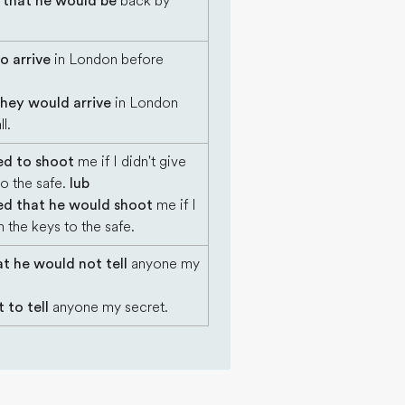
 that he would be
back by
o arrive
in London before
hey would arrive
in London
l.
ed to shoot
me if I didn't give
to the safe.
lub
ed that he would shoot
me if I
m the keys to the safe.
t he would not tell
anyone my
 to tell
anyone my secret.