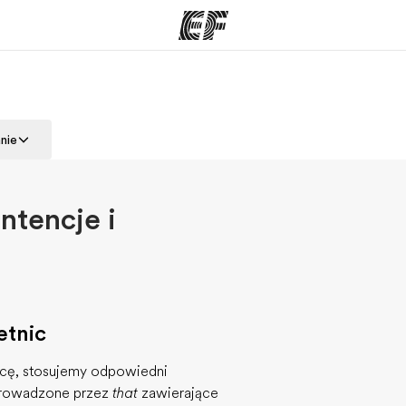
ogramy
Nasze biura
nie
ą ofertę
Znajdź najbliższe biuro
Kim
ntencje i
etnic
nicę, stosujemy odpowiedni
wprowadzone przez
that
zawierające