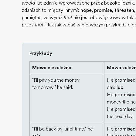
would
lub zdanie wprowadzone przez bezokolicznik.
zdaniach to między innymi:
hope, promise, threaten
pamiętać, że wyraz
that
nie jest obowiązkowy w tak
przez
that
”, tak jak widać w pierwszym przykładzie po
Przykłady
Mowa niezależna
Mowa zależ
"I'll pay you the money
He
promised
tomorrow," he said.
day.
lub
He
promised
money the ne
He
promised
the next day.
"I'll be back by lunchtime," he
He
promised