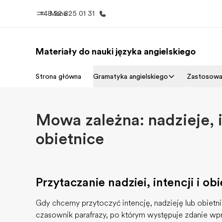
+48 22 825 01 31
Menu
Materiały do nauki języka angielskiego
Home
Nasze pr
Strona główna
Gramatyka angielskiego
Zastosowa
Witamy w EF
Sprawdź nasz
Mowa zależna: nadzieje, i
obietnice
Przytaczanie nadziei, intencji i obi
Gdy chcemy przytoczyć intencję, nadzieję lub obiet
czasownik parafrazy, po którym występuje zdanie 