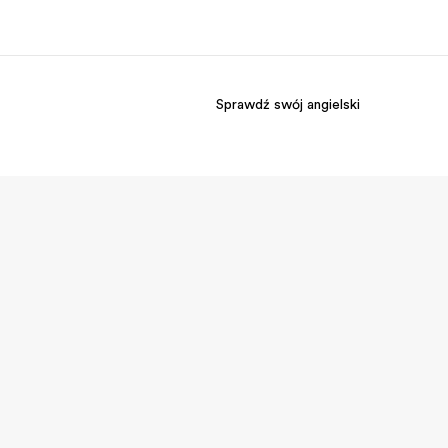
Sprawdź swój angielski
O nas
Kariera
 jesteśmy
Dołącz do naszego
zespołu