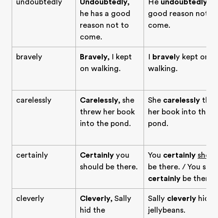
undoubtedly
Undoubtedly
,
He
undoubtedly
ha
he has a good
good reason not t
reason not to
come.
come.
bravely
Bravely
, I kept
I
bravel
y kept on
on walking.
walking.
carelessly
Carelessly
, she
She
carelessly
thr
threw her book
her book into the
into the pond.
pond.
certainly
Certainly
you
You
certainly
shoul
should be there.
be there. / You sho
certainly
be there.
cleverly
Cleverly
, Sally
Sally
cleverly
hid t
hid the
jellybeans.