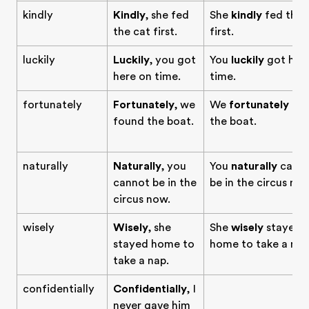
kindly
Kindly
, she fed
She
kindly
fed the 
the cat first.
first.
luckily
Luckily
, you got
You
luckily
got her
here on time.
time.
fortunately
Fortunately
, we
We
fortunately
fo
found the boat.
the boat.
naturally
Naturally
, you
You
naturally
cann
cannot be in the
be in the circus now
circus now.
wisely
Wisely
, she
She
wisely
stayed
stayed home to
home to take a nap
take a nap.
confidentially
Confidentially
, I
never gave him