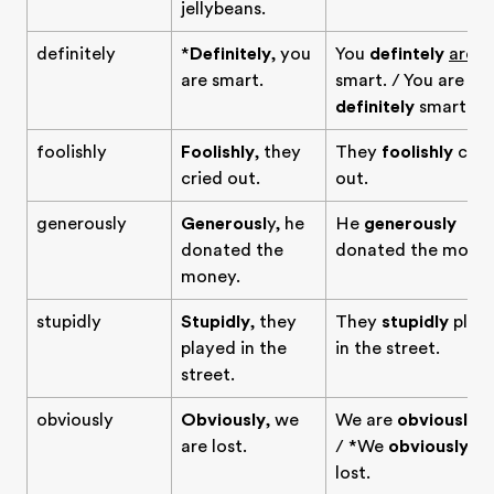
jellybeans.
definitely
*
Definitely
, you
You
defintely
are
are smart.
smart. / You are
definitely
smart.
foolishly
Foolishly
, they
They
foolishly
crie
cried out.
out.
generously
Generousl
y, he
He
generously
donated the
donated the money
money.
stupidly
Stupidly
, they
They
stupidly
play
played in the
in the street.
street.
obviously
Obviously
, we
We are
obviously
lo
are lost.
/ *We
obviously
ar
lost.