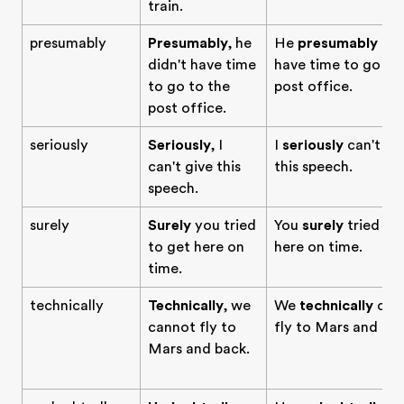
train.
presumably
Presumably
, he
He
presumably
did
didn't have time
have time to go to
to go to the
post office.
post office.
seriously
Seriously
, I
I
seriously
can't gi
can't give this
this speech.
speech.
surely
Surely
you tried
You
surely
tried to
to get here on
here on time.
time.
technically
Technically
, we
We
technically
can
cannot fly to
fly to Mars and bac
Mars and back.