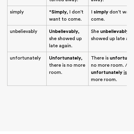
simply
*
Simply
, I don't
I
simply
don't want
want to come.
come.
unbelievably
Unbelievably
,
She
unbelievably
she showed up
showed up late aga
late again.
unfortunately
Unfortunately
,
There is
unfortunat
there is no more
no more room. / T
room.
unfortunately
is
no
more room.