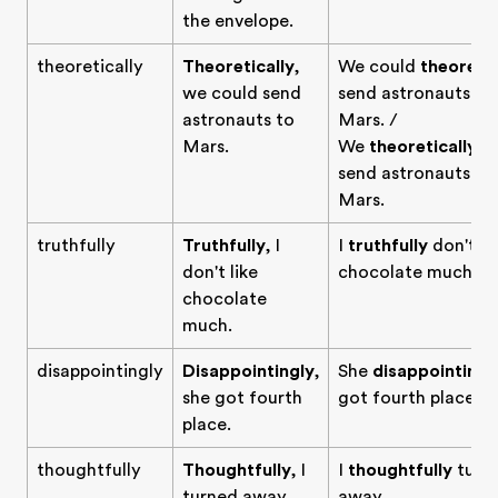
the envelope.
theoretically
Theoretically
,
We could
theoretic
we could send
send astronauts to
astronauts to
Mars. /
Mars.
We
theoretically
c
send astronauts to
Mars.
truthfully
Truthfully
, I
I
truthfully
don't li
don't like
chocolate much.
chocolate
much.
disappointingly
Disappointingly
,
She
disappointingl
she got fourth
got fourth place.
place.
thoughtfully
Thoughtfully
, I
I
thoughtfully
turn
turned away.
away.