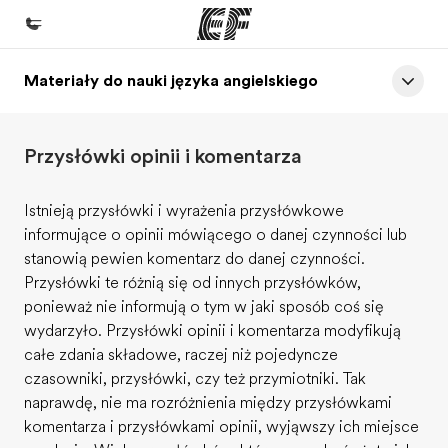
Materiały do nauki języka angielskiego
Home
Witamy w EF
Przysłówki opinii i komentarza
Nasze programy
Sprawdź naszą ofertę
Istnieją przysłówki i wyrażenia przysłówkowe
informujące o opinii mówiącego o danej czynności lub
Nasze biura
stanowią pewien komentarz do danej czynności.
Znajdź najbliższe biuro
Przysłówki te różnią się od innych przysłówków,
ponieważ nie informują o tym w jaki sposób coś się
O nas
wydarzyło. Przysłówki opinii i komentarza modyfikują
Kim jesteśmy
całe zdania składowe, raczej niż pojedyncze
czasowniki, przysłówki, czy też przymiotniki. Tak
Kariera
naprawdę, nie ma rozróżnienia między przysłówkami
Dołącz do naszego zespołu
komentarza i przysłówkami opinii, wyjąwszy ich miejsce