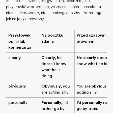
Zdanie oznaczone jest gwiazdką, jeżeli miejsce
przysłówków powoduje, że zdanie nabiera charakteru
niestandardowego, nienaturalnego lub zbyt formalnego
jak na język mówiony.
Przysłówek
Na początku
Przed czasowniki
opinii lub
zdania
głównym
komentarza
clearly
Clearly
, he
He
clearly
doesn't
doesn't know
know what he is do
what he is
doing.
obviously
Obviously
, you
You are
obviously
are acting silly.
acting silly
personally
Personally
, I'd
I'd
personally
rathe
rather go by
go by train.