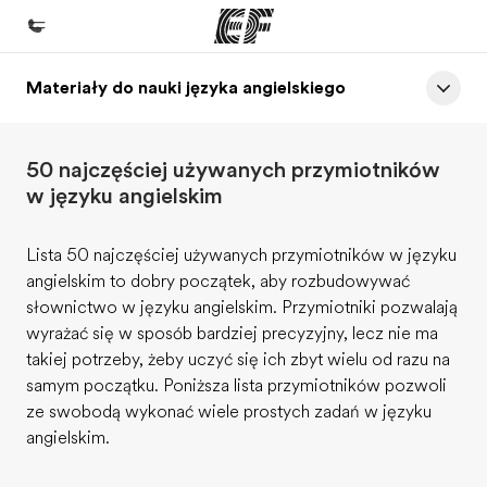
Materiały do nauki języka angielskiego
Home
Witamy w EF
50 najczęściej używanych przymiotników
Nasze programy
w języku angielskim
Sprawdź naszą ofertę
Lista 50 najczęściej używanych przymiotników w języku
Nasze biura
angielskim to dobry początek, aby rozbudowywać
Znajdź najbliższe biuro
słownictwo w języku angielskim. Przymiotniki pozwalają
wyrażać się w sposób bardziej precyzyjny, lecz nie ma
O nas
takiej potrzeby, żeby uczyć się ich zbyt wielu od razu na
Kim jesteśmy
samym początku. Poniższa lista przymiotników pozwoli
ze swobodą wykonać wiele prostych zadań w języku
Kariera
angielskim.
Dołącz do naszego zespołu