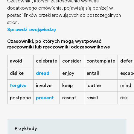
Czasowniki, których zastosowanie wymaga
dodatkowego omówienia, pojawiają się poniżej w
postaci linków przekierowujących do poszczególnych
stron.
Sprawdź swoją wiedzę
Czasowniki, po których mogą występować
rzeczowniki lub rzeczowniki odczasownikowe
avoid
celebrate
consider
contemplate
defer
dislike
dread
enjoy
entail
escap
forgive
involve
keep
loathe
mind
postpone
prevent
resent
resist
risk
Przykłady