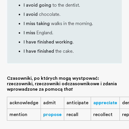
I avoid going
to the dentist.
I avoid
chocolate.
I miss taking
walks in the morning.
I miss
England.
I have finished working
.
I have finished
the cake.
Czasowniki, po których mogą występować:
rzeczowniki, rzeczowniki odczasownikowe i zdania
wprowadzone za pomocą
that
acknowledge
admit
anticipate
appreciate
de
mention
propose
recall
recollect
rep