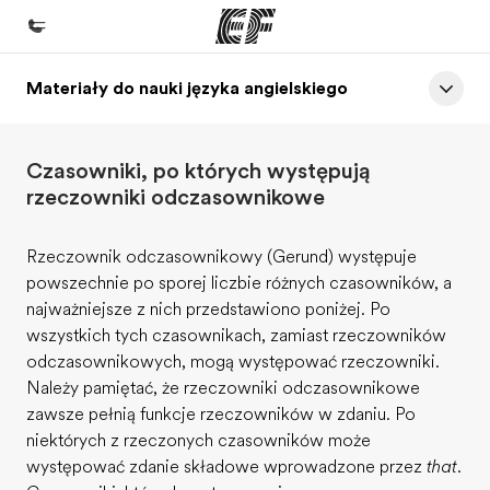
Materiały do nauki języka angielskiego
Home
Witamy w EF
Czasowniki, po których występują
Nasze programy
rzeczowniki odczasownikowe
Sprawdź naszą ofertę
Rzeczownik odczasownikowy (Gerund) występuje
Nasze biura
powszechnie po sporej liczbie różnych czasowników, a
Znajdź najbliższe biuro
najważniejsze z nich przedstawiono poniżej. Po
wszystkich tych czasownikach, zamiast rzeczowników
O nas
odczasownikowych, mogą występować rzeczowniki.
Kim jesteśmy
Należy pamiętać, że rzeczowniki odczasownikowe
zawsze pełnią funkcje rzeczowników w zdaniu. Po
Kariera
niektórych z rzeczonych czasowników może
Dołącz do naszego zespołu
występować zdanie składowe wprowadzone przez
that
.